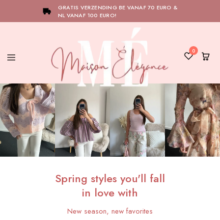
GRATIS VERZENDING BE VANAF 70 EURO &
NL VANAF 100 EURO!
0
Maison
Bij
Élégance
Maison
Élégance
draait
alles
om
het
versterken
van
jouw
natuurlijke
Spring styles you'll fall
elegantie.
Ontdek
in love with
onze
collectie
New season, new favorites
en