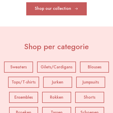
laat
je
inspireren!
Shop our collection
Shop per categorie
Sweaters
Gilets/Cardigans
Blouses
Tops/T-shirts
Jurken
Jumpsuits
Ensembles
Rokken
Shorts
Broeken
Tassen
Schoenen