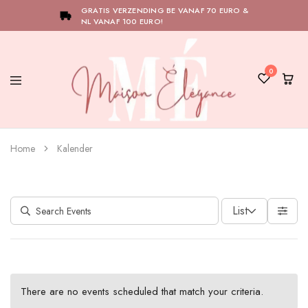
GRATIS VERZENDING BE VANAF 70 EURO &
NL VANAF 100 EURO!
0
Maison
Bij
Élégance
Maison
Home
Kalender
Élégance
draait
alles
om
het
versterken
List
van
jouw
natuurlijke
elegantie.
Ontdek
onze
collectie
There are no events scheduled that match your criteria.
en