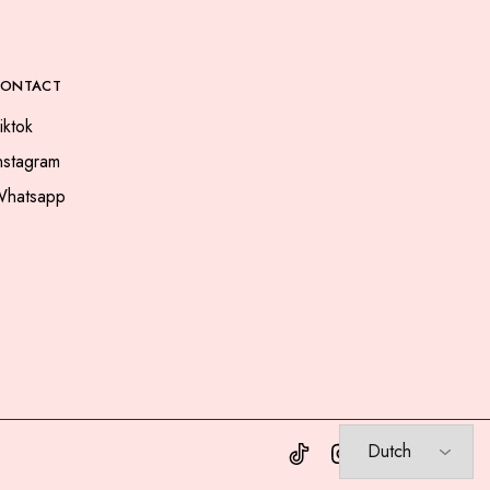
CONTACT
iktok
nstagram
hatsapp