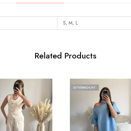
S, M, L
Related Products
UITVERKOCHT