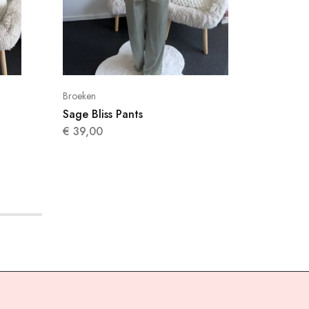
Broeken
Broeken
Sage Bliss Pants
Camel L
€
39,00
€
45,0