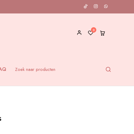
0
AQ
s