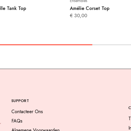
Ensembles
lle Tank Top
Amélie Corset Top
€
30,00
SUPPORT
Contacteer Ons
T
FAQs
I
Algemene Voorwaarden