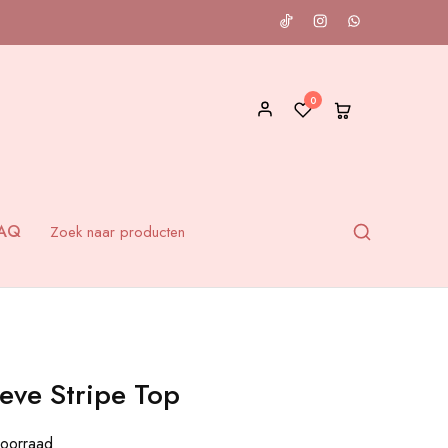
0
AQ
eeve Stripe Top
oorraad