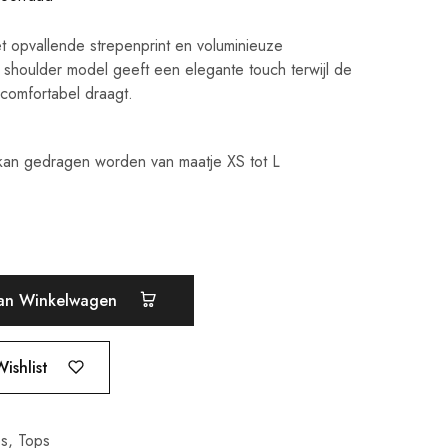
t opvallende strepenprint en voluminieuze
shoulder model geeft een elegante touch terwijl de
k comfortabel draagt.
, kan gedragen worden van maatje XS tot L
an Winkelwagen
ishlist
es
,
Tops