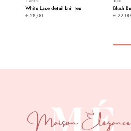
T-Shirts
Tops
White Lace detail knit tee
Blush Be
€
28,00
€
22,00