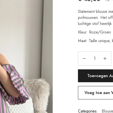
Statement blouse me
pofmouwen. Het off 
luchtige stof heerlij
Kleur: Roze/Groen
Maat: Taille unique
Toevoegen A
Voeg toe aan W
Categories:
Blous