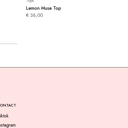
Tops
Blouses
Lemon Muse Top
Parisia
€
36,00
€
49,0
CONTACT
iktok
nstagram