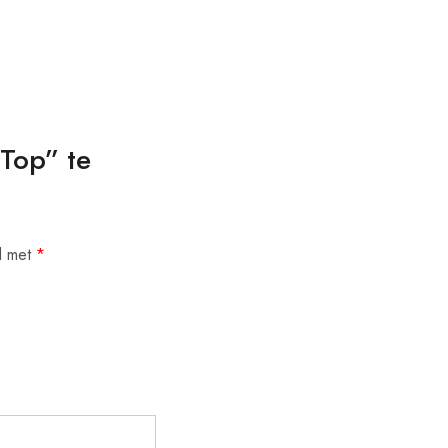
Top” te
d met
*