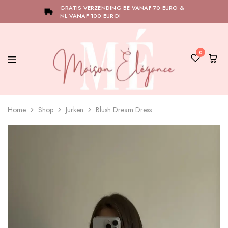
GRATIS VERZENDING BE VANAF 70 EURO &
NL VANAF 100 EURO!
0
Maison
Bij
Élégance
Maison
Home
Shop
Jurken
Blush Dream Dress
Élégance
draait
alles
om
het
versterken
van
jouw
natuurlijke
elegantie.
Ontdek
onze
collectie
en