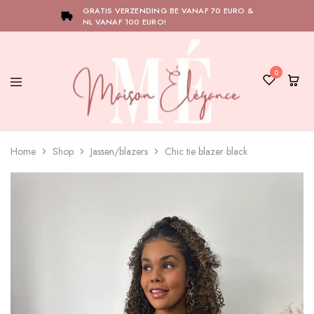
GRATIS VERZENDING BE VANAF 70 EURO &
NL VANAF 100 EURO!
0
Maison
Bij
Élégance
Maison
Home
Shop
Jassen/blazers
Chic tie blazer black
Élégance
draait
alles
om
het
versterken
van
jouw
natuurlijke
elegantie.
Ontdek
onze
collectie
en