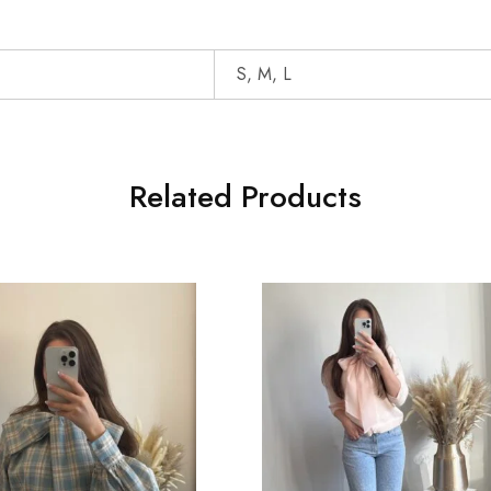
S, M, L
Related Products