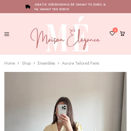
GRATIS VERZENDING BE VANAF 70 EURO &
NL VANAF 100 EURO!
0
Maison
Bij
Élégance
Maison
Home
Shop
Ensembles
Aurora Tailored Pants
Élégance
draait
alles
om
het
versterken
van
jouw
natuurlijke
elegantie.
Ontdek
onze
collectie
en